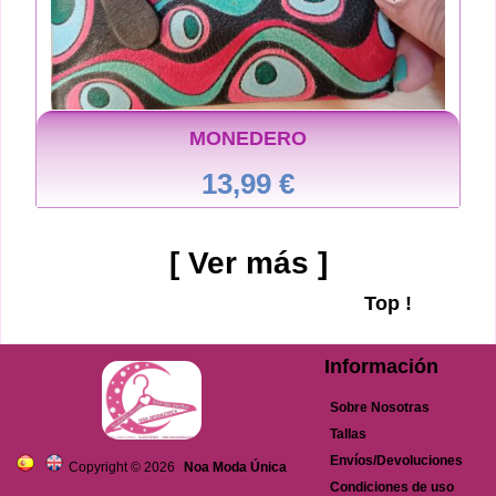
MONEDERO
13,99 €
[ Ver más ]
Top !
Información
Sobre Nosotras
Tallas
Envíos/Devoluciones
Copyright © 2026
Noa Moda Única
Condiciones de uso