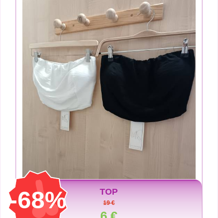
-68%
TOP
19 €
6 €