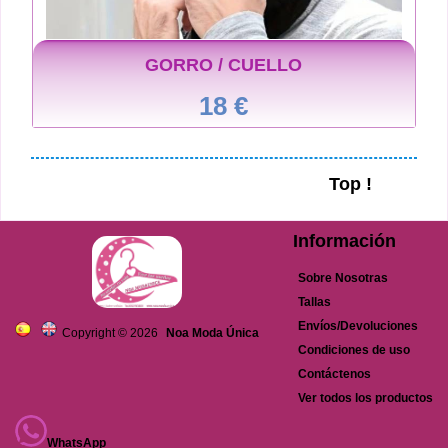
GORRO / CUELLO
18 €
Top !
Información
Sobre Nosotras
Tallas
Envíos/Devoluciones
Copyright © 2026
Noa Moda Única
Condiciones de uso
Contáctenos
Ver todos los productos
WhatsApp