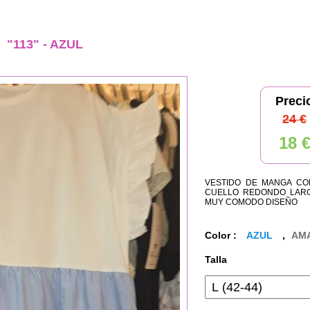
O
"113" - AZUL
Preci
24 €
18 
VESTIDO DE MANGA CO
CUELLO REDONDO LARG
MUY COMODO DISEÑO
Color :
AZUL
,
AM
Talla