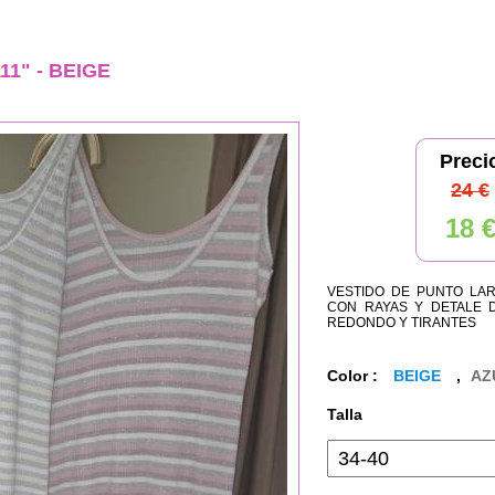
111" - BEIGE
Preci
24 €
18 
VESTIDO DE PUNTO LAR
CON RAYAS Y DETALE 
REDONDO Y TIRANTES
Color :
BEIGE
,
AZ
Talla