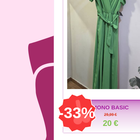
-33%
MONO BASIC
29,99 €
20 €